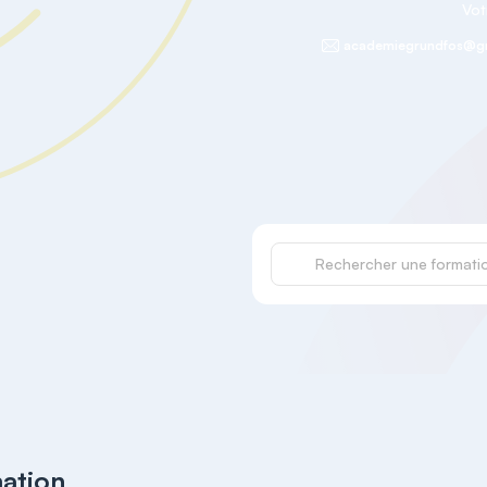
Vot
academiegrundfos@g
mation