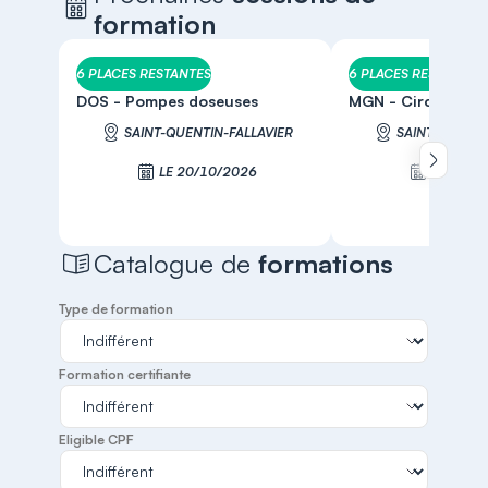
formation
6 PLACES RESTANTES
6 PLACES RESTANTES
DOS - Pompes doseuses
MGN - Circulateu
SAINT-QUENTIN-FALLAVIER
SAINT-QUENTI
Défiler 
LE 20/10/2026
LE 21/1
S'inscrire
S'inscr
Catalogue de
formations
Type de formation
Formation certifiante
Eligible CPF