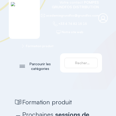
Votre contact
POMPES
GRUNDFOS DISTRIBUTION
academiegrundfos@grundfos.com
+33 4 74 82 15 15
Notre site web
Accueil
Formation produit
Parcourir les
catégories
Formation produit
Prochaines
sessions de