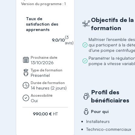
Version du programme : 1
Taux de
Objectifs de la
satisfaction des
formation
apprenants
(3
Maîtriser l’ensemble des
9,0/10
avis)
qui participent à la dét
d’une pompe centrifuge
Prochaine date
Paramétrer la régulatio
13/10/2026
pompe à vitesse variab
Type de formation
Présentiel
Durée de formation
14 heures (2 jours)
Profil des
Accessibilité
bénéficiaires
Oui
Pour qui
990,00 €
HT
Installateurs
S'inscrire
Technico-commerciaux