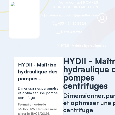
Votre contact
POMPES
GRUNDFOS DISTRIBUTION
academiegrundfos@grundfos.com
+33 4 74 82 15 15
Notre site web
Accueil
Formation générale
HYDII - Maîtr
HYDII - Maîtrise
hydraulique 
hydraulique des
pompes
pompes
centrifuges
centrifuges
Dimensionner,paramétrer
et optimiser une pompe
Dimensionner,pa
centrifuge
et optimiser une
Formation créée le
centrifuge
13/11/2025. Dernière mise
à jour le 18/06/2026.