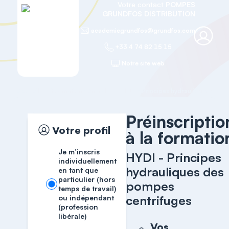
Votre contact
POMPES
GRUNDFOS DISTRIBUTION
academiegrundfos@grundfos.com
+33 4 74 82 15 15
Notre site web
Accueil
Formation générale
Préinscriptio
Votre profil
à la formatio
Je m’inscris
HYDI - Principes
individuellement
hydrauliques des
en tant que
particulier (hors
pompes
temps de travail)
centrifuges
ou indépendant
(profession
libérale)
Vos