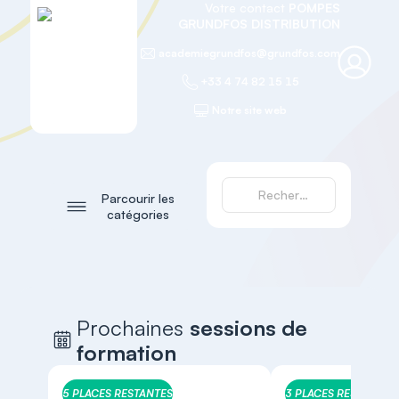
Votre contact
POMPES
GRUNDFOS DISTRIBUTION
academiegrundfos@grundfos.com
+33 4 74 82 15 15
Notre site web
Parcourir les
catégories
Prochaines
sessions de
formation
5 PLACES RESTANTES
3 PLACES RESTANTES