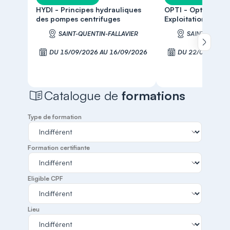
HYDI - Principes hydrauliques
OPTI - Optimisati
des pompes centrifuges
Exploitation
SAINT-QUENTIN-FALLAVIER
SAINT-QUENTI
Défiler 
DU 15/09/2026 AU 16/09/2026
DU 22/09/2026 
S'inscrire
S'inscr
Catalogue de
formations
Type de formation
Formation certifiante
Eligible CPF
Lieu