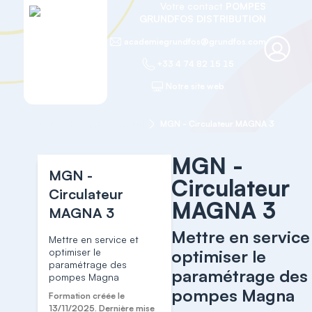
Votre contact
POMPES
GRUNDFOS DISTRIBUTION
academiegrundfos@grundfos.com
+33 4 74 82 15 15
Notre site web
Accueil
Formation produit
MGN - Circulateur MAGNA 3
MGN -
MGN -
Circulateur
Circulateur
MAGNA 3
MAGNA 3
Mettre en service
Mettre en service et
optimiser le
optimiser le
paramétrage des
paramétrage des
pompes Magna
pompes Magna
Formation créée le
13/11/2025. Dernière mise