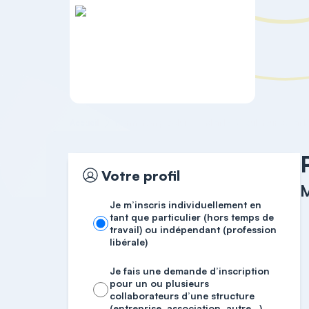
Accueil
Formation produit
MGN - Circulateur MAGNA
Votre profil
Je m’inscris individuellement en
tant que particulier (hors temps de
travail) ou indépendant (profession
libérale)
Je fais une demande d’inscription
pour un ou plusieurs
collaborateurs d’une structure
(entreprise, association, autre…)