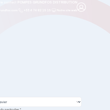
re contact
POMPES GRUNDFOS DISTRIBUTION
rundfos.com
+33 4 74 82 15 15
Notre site web
u particulier *