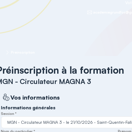
Vot
academiegrundfos@g
 3
Préinscription
Préinscription à la formation
MGN - Circulateur MAGNA 3
Vos informations
Informations générales
Session *
Nom du particulier *
Prénom d