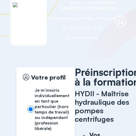
Votre contact
POMPES
GRUNDFOS DISTRIBUTION
academiegrundfos@grundfos.com
+33 4 74 82 15 15
Notre site web
Accueil
Formation générale
Préinscriptio
Votre profil
à la formatio
Je m’inscris
HYDII - Maîtrise
individuellement
hydraulique des
en tant que
particulier (hors
pompes
temps de travail)
centrifuges
ou indépendant
(profession
libérale)
Vos