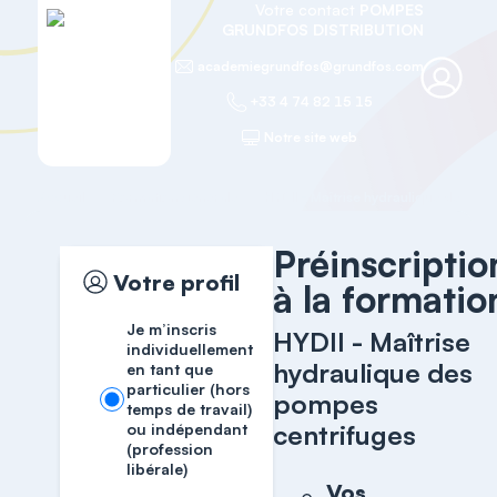
Votre contact
POMPES
GRUNDFOS DISTRIBUTION
academiegrundfos@grundfos.com
+33 4 74 82 15 15
Notre site web
Accueil
Formation générale
Préinscriptio
Votre profil
à la formatio
Je m’inscris
HYDII - Maîtrise
individuellement
hydraulique des
en tant que
particulier (hors
pompes
temps de travail)
centrifuges
ou indépendant
(profession
libérale)
Vos