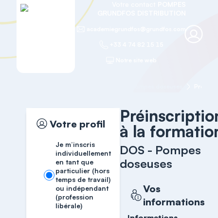
Votre contact
POMPES
GRUNDFOS DISTRIBUTION
academiegrundfos@grundfos.com
+33 4 74 82 15 15
Notre site web
Accueil
Formation produit
DOS - Pompes doseuses
Préinscr
Préinscriptio
Votre profil
à la formatio
Je m’inscris
DOS - Pompes
individuellement
doseuses
en tant que
particulier (hors
temps de travail)
Vos
ou indépendant
(profession
informations
libérale)
Informations