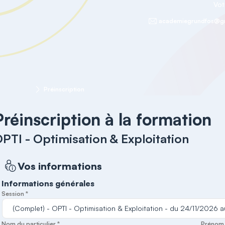
Vot
academiegrundfos@g
xploitation
Préinscription
Préinscription à la formation
PTI - Optimisation & Exploitation
Vos informations
Informations générales
Session *
Nom du particulier *
Prénom d