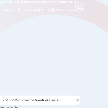
re contact
POMPES GRUNDFOS DISTRIBUTION
rundfos.com
+33 4 74 82 15 15
Notre site web
u particulier *