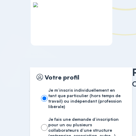
Accueil
Formation spécifique
OPTI - Optimisation & E
Votre profil
O
Je m’inscris individuellement en
tant que particulier (hors temps de
travail) ou indépendant (profession
libérale)
Je fais une demande d’inscription
pour un ou plusieurs
collaborateurs d’une structure
(entreprise, association, autre…)