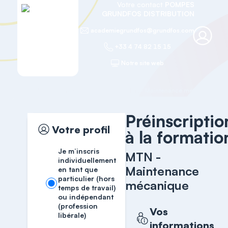
Votre contact
POMPES
GRUNDFOS DISTRIBUTION
academiegrundfos@grundfos.com
+33 4 74 82 15 15
Notre site web
Accueil
Formation spécifique
MTN - Maintenance mécanique
Préinscriptio
Votre profil
à la formatio
Je m’inscris
MTN -
individuellement
Maintenance
en tant que
particulier (hors
mécanique
temps de travail)
ou indépendant
(profession
Vos
libérale)
informations